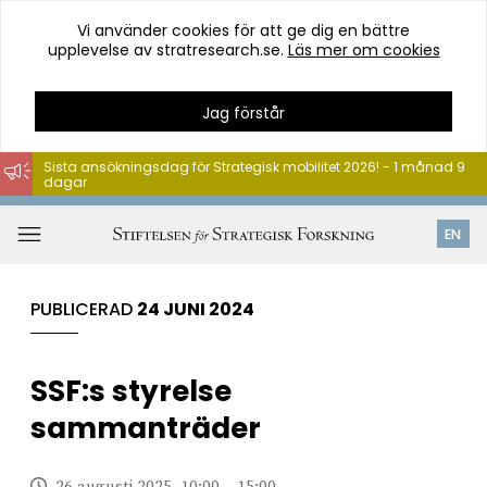
Vi använder cookies för att ge dig en bättre
upplevelse av stratresearch.se.
Läs mer om cookies
Jag förstår
Sista ansökningsdag för Strategisk mobilitet 2026! - 1 månad 9
dagar
Hoppa
till
Öppna
EN
innehåll
meny
PUBLICERAD
24 JUNI 2024
SSF:s styrelse
sammanträder
26 augusti 2025, 10:00 – 15:00