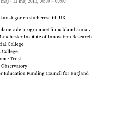
 maj - 31 maj 2013, 00:00 – 00:00
kansli gör en studieresa till UK.
 planerade programmet finns bland annat:
anchester Institute of Innovation Research
ial College
s College
ome Trust
 Observatory
r Education Funding Council for England