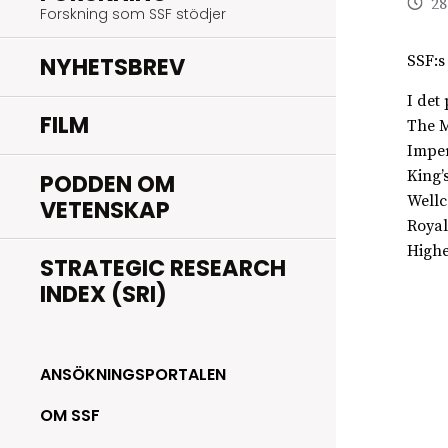
28
Forskning som SSF stödjer
NYHETSBREV
SSF:s 
I det
FILM
The M
Imper
King’
PODDEN OM
Wellc
VETENSKAP
Royal
Highe
STRATEGIC RESEARCH
INDEX (SRI)
ANSÖKNINGSPORTALEN
OM SSF