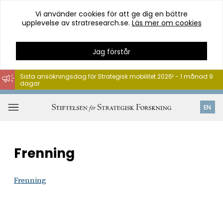
Vi använder cookies för att ge dig en bättre
upplevelse av stratresearch.se.
Läs mer om cookies
Jag förstår
Sista ansökningsdag för Strategisk mobilitet 2026! - 1 månad 9
dagar
Hoppa
till
Öppna
EN
innehåll
meny
Frenning
Frenning