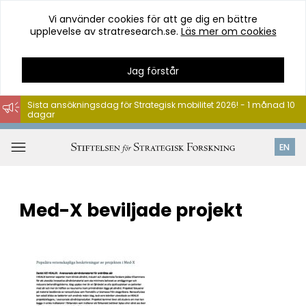
Vi använder cookies för att ge dig en bättre
upplevelse av stratresearch.se.
Läs mer om cookies
Jag förstår
Sista ansökningsdag för Strategisk mobilitet 2026! - 1 månad 10
dagar
Hoppa
till
Öppna
EN
innehåll
meny
Med-X beviljade projekt