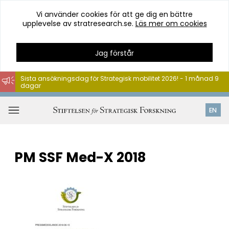
Vi använder cookies för att ge dig en bättre
upplevelse av stratresearch.se.
Läs mer om cookies
Jag förstår
Sista ansökningsdag för Strategisk mobilitet 2026! - 1 månad 9
dagar
Hoppa
till
Öppna
EN
innehåll
meny
PM SSF Med-X 2018