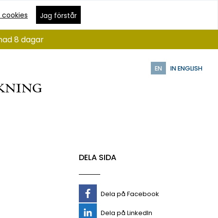
 cookies
Jag förstår
ånad 8 dagar
EN
IN ENGLISH
DELA SIDA
Dela på Facebook
Dela på LinkedIn