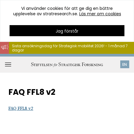
Vi använder cookies för att ge dig en bättre
upplevelse av stratresearch.se.
Läs mer om cookies
Jag förstår
Sista ansökningsdag för Strategisk mobilitet 2026! - 1 månad 7
dagar
Hoppa
till
Öppna
EN
innehåll
meny
FAQ FFL8 v2
FAQ FFL8 v2