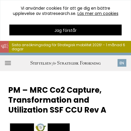
Vi använder cookies för att ge dig en bättre
upplevelse av stratresearch.se.
Läs mer om cookies
Jag förstår
Sista ansökningsdag för Strategisk mobilitet 2026! - 1 månad 6
dagar
Hoppa
till
Öppna
EN
innehåll
meny
PM – MRC Co2 Capture,
Transformation and
Utilization SSF CCU Rev A