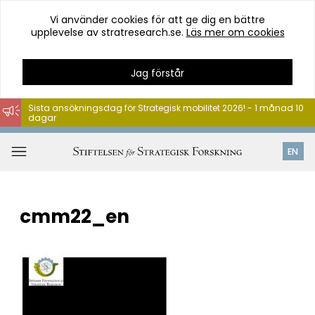
Vi använder cookies för att ge dig en bättre
upplevelse av stratresearch.se.
Läs mer om cookies
Jag förstår
Sista ansökningsdag för Strategisk mobilitet 2026! - 1 månad 10
dagar
Hoppa
till
Öppna
EN
innehåll
meny
cmm22_en