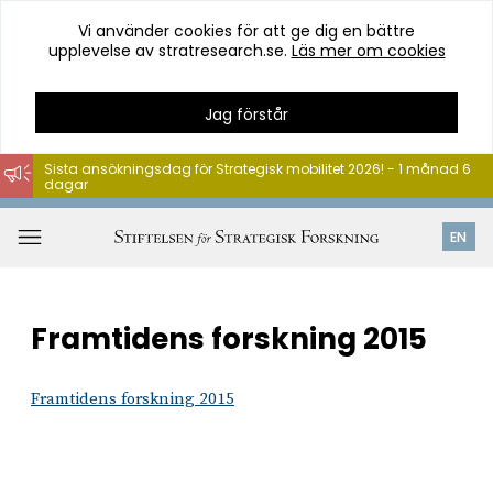
Vi använder cookies för att ge dig en bättre
upplevelse av stratresearch.se.
Läs mer om cookies
Jag förstår
Sista ansökningsdag för Strategisk mobilitet 2026! - 1 månad 6
dagar
Hoppa
till
Öppna
EN
innehåll
meny
Framtidens forskning 2015
Framtidens forskning 2015