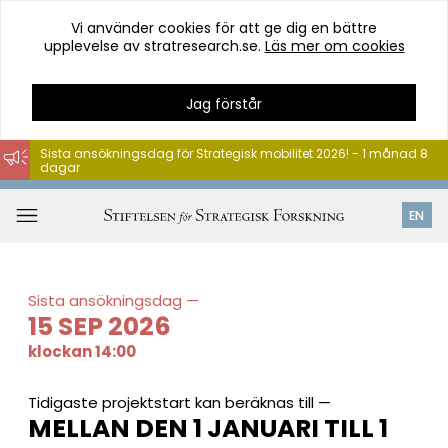
Vi använder cookies för att ge dig en bättre
upplevelse av stratresearch.se.
Läs mer om cookies
Jag förstår
Sista ansökningsdag för Strategisk mobilitet 2026! - 1 månad 8
dagar
Hoppa
till
Öppna
EN
innehåll
meny
Sista ansökningsdag
15 SEP 2026
klockan 14:00
Tidigaste projektstart kan beräknas till
MELLAN DEN 1 JANUARI TILL 1