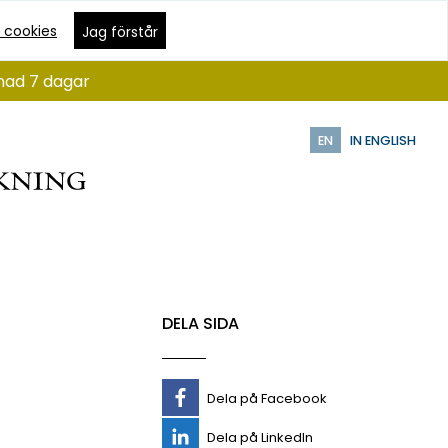
 cookies
Jag förstår
ånad 7 dagar
EN
IN ENGLISH
DELA SIDA
Dela på Facebook
Dela på LinkedIn