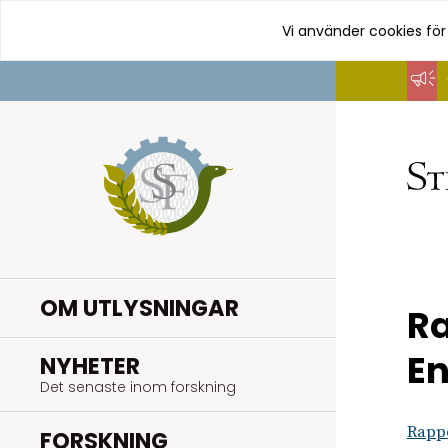
Vi använder cookies för
Hoppa
till
innehåll
OM UTLYSNINGAR
Ra
En
.
NYHETER
Det senaste inom forskning
Rappo
.
FORSKNING