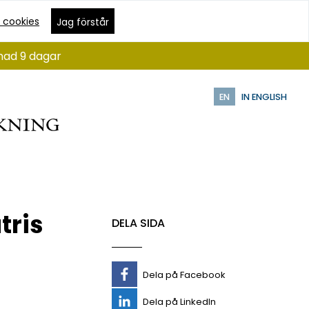
 cookies
Jag förstår
ånad 9 dagar
EN
IN ENGLISH
tris
DELA SIDA
Dela på Facebook
Dela på LinkedIn