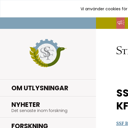
Vi använder cookies för
Hoppa
till
innehåll
OM UTLYSNINGAR
SS
KF
.
NYHETER
Det senaste inom forskning
SSF B
.
FORSKNING