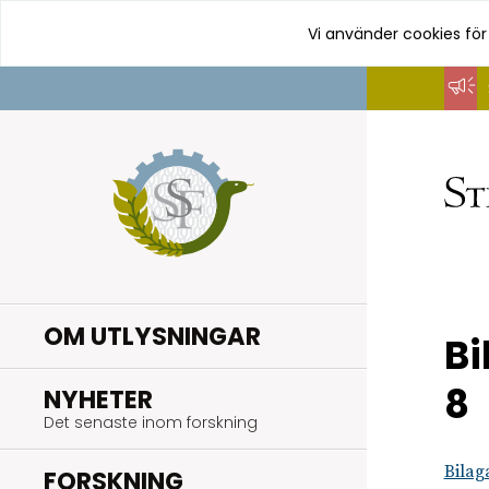
Vi använder cookies för
Hoppa
till
innehåll
OM UTLYSNINGAR
Bi
8
.
NYHETER
Det senaste inom forskning
Bilag
.
FORSKNING