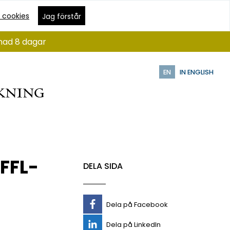
 cookies
Jag förstår
ånad 8 dagar
EN
IN ENGLISH
FFL-
DELA SIDA
Dela på Facebook
Dela på LinkedIn