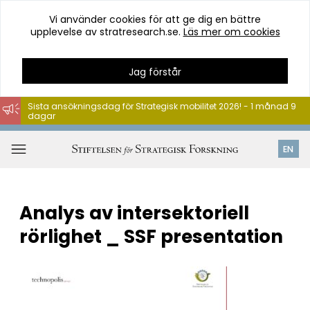
Vi använder cookies för att ge dig en bättre
upplevelse av stratresearch.se.
Läs mer om cookies
Jag förstår
Sista ansökningsdag för Strategisk mobilitet 2026! - 1 månad 9
dagar
Hoppa
till
Öppna
EN
innehåll
meny
Analys av intersektoriell
rörlighet _ SSF presentation