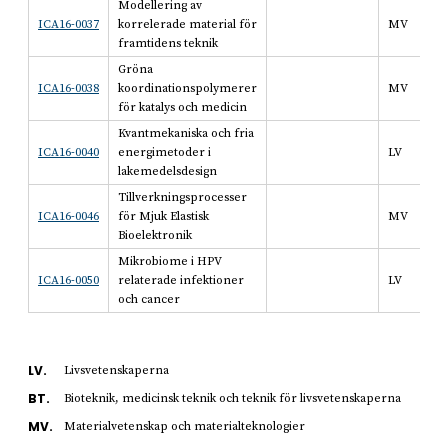
Modellering av
ICA16-0037
korrelerade material för
MV
framtidens teknik
Gröna
ICA16-0038
koordinationspolymerer
MV
för katalys och medicin
Kvantmekaniska och fria
ICA16-0040
energimetoder i
LV
lakemedelsdesign
Tillverkningsprocesser
ICA16-0046
för Mjuk Elastisk
MV
Bioelektronik
Mikrobiome i HPV
ICA16-0050
relaterade infektioner
LV
och cancer
LV.
Livsvetenskaperna
BT.
Bioteknik, medicinsk teknik och teknik för livsvetenskaperna
MV.
Materialvetenskap och materialteknologier