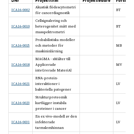
DNr
Projekttitel
Projektledare
Forskni
Akustisk flödescytometri
ICA16-0002
BT
för cancerdiagnostik
Cellsignalering och
ICA16-0010
heterogenitet mätt med
BT
masspektrometri
Probabilistiska modeller
ICA16-0015
och metoder för
MB
maskininlärning
MAGMA - sMälter till
ICA16-0018
Applicerade
MV
inteGrerade MateriAl
RNA-protein-
ICA16-0021
interaktioner i
LV
bakteriella patogener
Strukturproteomik
ICA16-0023
kartlägger instabila
LV
proteiner i cancer
En ex vivo-modell av den
ICA16-0031
infekterade
LV
tarmslemhinnan