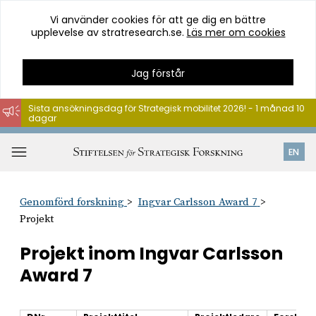
Vi använder cookies för att ge dig en bättre
upplevelse av stratresearch.se.
Läs mer om cookies
Jag förstår
Sista ansökningsdag för Strategisk mobilitet 2026! - 1 månad 10
dagar
Hoppa
till
Öppna
EN
innehåll
meny
Genomförd forskning
Ingvar Carlsson Award 7
Projekt
Projekt inom Ingvar Carlsson
Award 7