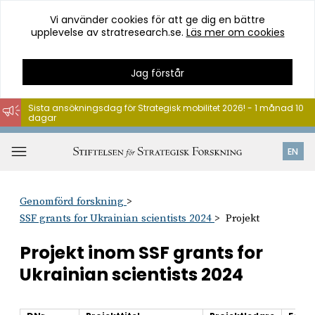
Vi använder cookies för att ge dig en bättre
upplevelse av stratresearch.se.
Läs mer om cookies
Jag förstår
Sista ansökningsdag för Strategisk mobilitet 2026! - 1 månad 10
dagar
Hoppa
till
Öppna
EN
innehåll
meny
Genomförd forskning
SSF grants for Ukrainian scientists 2024
Projekt
Projekt inom SSF grants for
Ukrainian scientists 2024