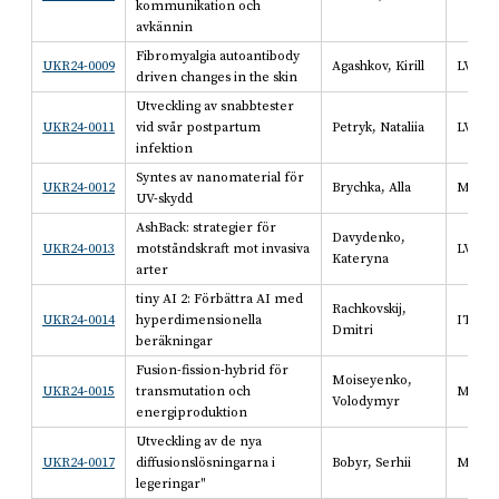
kommunikation och
avkännin
Fibromyalgia autoantibody
UKR24-0009
Agashkov, Kirill
LV
driven changes in the skin
Utveckling av snabbtester
UKR24-0011
vid svår postpartum
Petryk, Nataliia
LV
infektion
Syntes av nanomaterial för
UKR24-0012
Brychka, Alla
MV
UV-skydd
AshBack: strategier för
Davydenko,
UKR24-0013
motståndskraft mot invasiva
LV
Kateryna
arter
tiny AI 2: Förbättra AI med
Rachkovskij,
UKR24-0014
hyperdimensionella
IT
Dmitri
beräkningar
Fusion-fission-hybrid för
Moiseyenko,
UKR24-0015
transmutation och
MV
Volodymyr
energiproduktion
Utveckling av de nya
UKR24-0017
diffusionslösningarna i
Bobyr, Serhii
MV
legeringar"