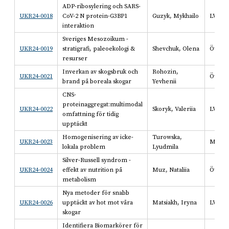
ADP-ribosylering och SARS-
UKR24-0018
CoV-2 N protein-G3BP1
Guzyk, Mykhailo
LV
interaktion
Sveriges Mesozoikum -
UKR24-0019
stratigrafi, paleoekologi &
Shevchuk, Olena
Öv
resurser
Inverkan av skogsbruk och
Rohozin,
UKR24-0021
Öv
brand på boreala skogar
Yevhenii
CNS-
proteinaggregat:multimodal
UKR24-0022
Skoryk, Valeriia
LV
omfattning för tidig
upptäckt
Homogenisering av icke-
Turowska,
UKR24-0023
MB
lokala problem
Lyudmila
Silver-Russell syndrom -
UKR24-0024
effekt av nutrition på
Muz, Nataliia
Öv
metabolism
Nya metoder för snabb
UKR24-0026
upptäckt av hot mot våra
Matsiakh, Iryna
LV
skogar
Identifiera Biomarkörer för