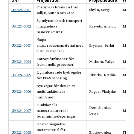
DNr
Projekttitel
Projektledare
Fors
Förnybara bränslen från
UKR24-0001
Shylin, Sergii
MV
solljus, vatten och CO2
Spindynamik och transport
UKR24-0002
i magnetiska
Kravets, Anatolii
MV
nanostrukturer
Skapa
UKR24-0003
antikorrosionsmaterial med
Brychka, Serhii
MV
hjälp av nanorör
Entropifunktioner för
UKR24-0004
Mishura, Yuliya
MB
fraktionella processer
Ligninbaserade hydrogeler
UKR24-0005
Fihurka, Nataliia
MV
för PFAS-sanering
Nya vägar för design av
UKR24-0006
multifunktionella
Rogoz, Vladyslav
MV
tunnfilmer
Funktionella
Demchenko,
UKR24-0007
nanostrukturerade
MV
Lesya
formminneslegeringar
Elektromagnetisk
metamaterial för
UKR24-0008
Zhivkov, Alex
IT