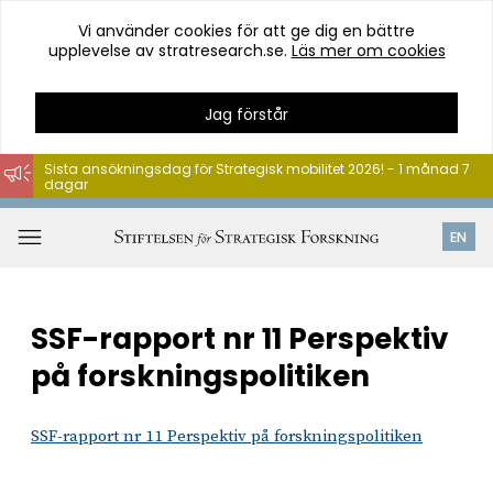
Vi använder cookies för att ge dig en bättre
upplevelse av stratresearch.se.
Läs mer om cookies
Jag förstår
Sista ansökningsdag för Strategisk mobilitet 2026! - 1 månad 7
dagar
Hoppa
till
Öppna
EN
innehåll
meny
SSF-rapport nr 11 Perspektiv
på forskningspolitiken
SSF-rapport nr 11 Perspektiv på forskningspolitiken