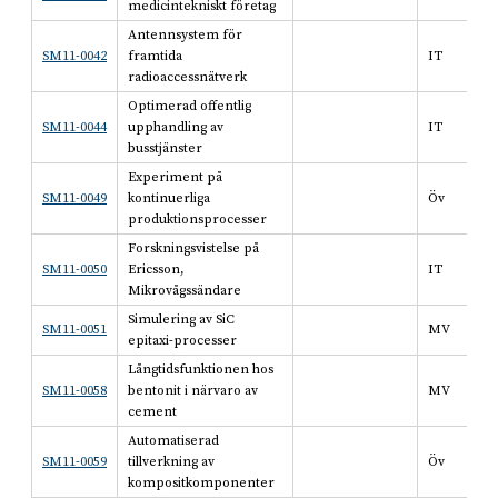
medicintekniskt företag
Antennsystem för
SM11-0042
framtida
IT
radioaccessnätverk
Optimerad offentlig
SM11-0044
upphandling av
IT
busstjänster
Experiment på
SM11-0049
kontinuerliga
Öv
produktionsprocesser
Forskningsvistelse på
SM11-0050
Ericsson,
IT
Mikrovågssändare
Simulering av SiC
SM11-0051
MV
epitaxi-processer
Långtidsfunktionen hos
SM11-0058
bentonit i närvaro av
MV
cement
Automatiserad
SM11-0059
tillverkning av
Öv
kompositkomponenter