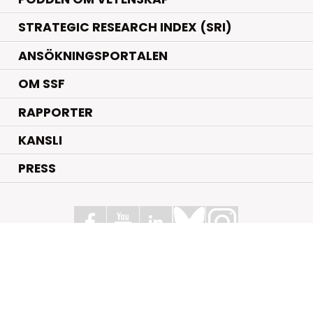
STRATEGIC RESEARCH INDEX (SRI)
ANSÖKNINGSPORTALEN
OM SSF
RAPPORTER
KANSLI
PRESS
Stiftelsen för Strategisk Forskning
Box 70483, 107 26 Stockholm
Kungsbron 1 G7, Stockholm
+46 (0)8 - 505 816 00