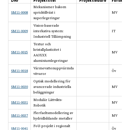
DNr
Projekttitel
Projektledare
Forskni
Mekanismer bakom
SM11-0008
spricktillväxt i
MV
superlegeringar
Vision-baserade
SM11-0009
interkativa system:
IT
Industriell Tillämpning
Textur och
kristallplasticitet i
SM11-0015
MV
AA3XXX
aluminiumlegeringar
Värmevattenuppvärmda
SM11-0018
Öv
vitvaror
Optisk modellering för
SM11-0030
avancerade industriella
MV
beläggningar
Modulär Lättvikts-
SM11-0031
MV
Robotik
Flerfaeltsmodellering av
SM11-0037
MV
hydridbildande metaller
FoU-projekt i regionalt
SM11-0041
Öv