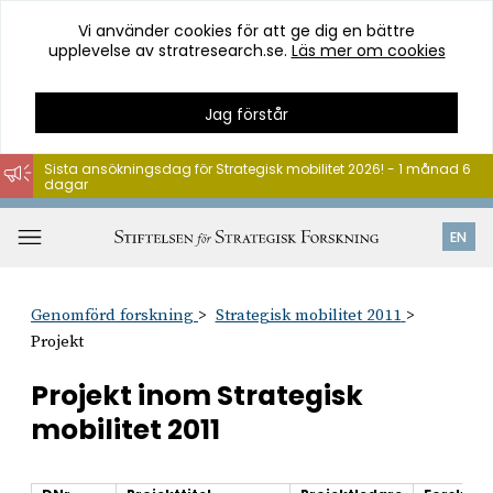
Vi använder cookies för att ge dig en bättre
upplevelse av stratresearch.se.
Läs mer om cookies
Jag förstår
Sista ansökningsdag för Strategisk mobilitet 2026! - 1 månad 6
dagar
Hoppa
till
Öppna
EN
innehåll
meny
Genomförd forskning
Strategisk mobilitet 2011
Projekt
Projekt inom Strategisk
mobilitet 2011