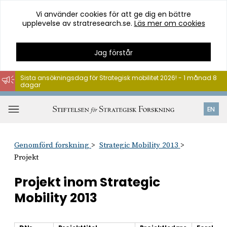
Vi använder cookies för att ge dig en bättre
upplevelse av stratresearch.se.
Läs mer om cookies
Jag förstår
Sista ansökningsdag för Strategisk mobilitet 2026! - 1 månad 8
dagar
Hoppa
till
Öppna
EN
innehåll
meny
Genomförd forskning
Strategic Mobility 2013
Projekt
Projekt inom Strategic
Mobility 2013