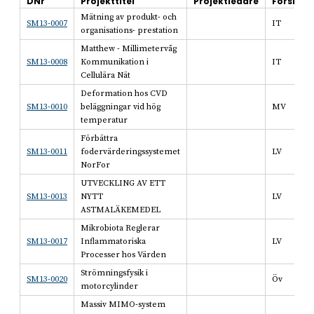
DNr
Projekttitel
Projektledare
Forskni
Mätning av produkt- och
SM13-0007
IT
organisations- prestation
Matthew - Millimetervåg
SM13-0008
Kommunikation i
IT
Cellulära Nät
Deformation hos CVD
SM13-0010
beläggningar vid hög
MV
temperatur
Förbättra
SM13-0011
fodervärderingssystemet
LV
NorFor
UTVECKLING AV ETT
SM13-0013
NYTT
LV
ASTMALÄKEMEDEL
Mikrobiota Reglerar
SM13-0017
Inflammatoriska
LV
Processer hos Värden
Strömningsfysik i
SM13-0020
Öv
motorcylinder
Massiv MIMO-system