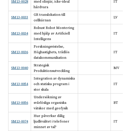
SM13-0028
med olinjär, icke-ideal
IT
hårdvara
GR translokation till
SM13-0033
LV
cellkärnan
Robust Robot Montering
SM13-0034
med hjälp av Artificiell
IT
Intelligens
Forskningsvistelse,
SM13-0036
Höghastighets, trådlös
IT
datakommunikation
Strategisk
SM13-0040
MV
Produktionsutveckling
Integration av dynamiska
SM13-0054
och statiska program i
IT
stor skala
Undersökning av
SM13-0056
svårlösliga organiska
BT
vätskor med geofysik
Hur påverkar dålig
SM13-0074
ljudkvalitet i telefoner
IT
minnet av tal?