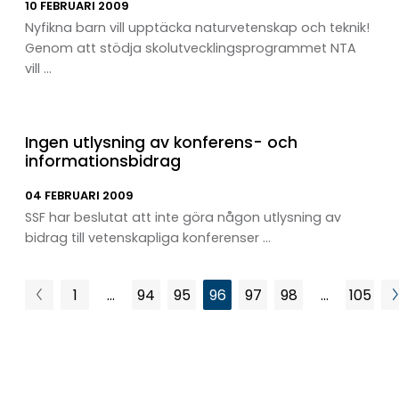
10 FEBRUARI 2009
Nyfikna barn vill upptäcka naturvetenskap och teknik!
Genom att stödja skolutvecklingsprogrammet NTA
vill ...
Ingen utlysning av konferens- och
informationsbidrag
04 FEBRUARI 2009
SSF har beslutat att inte göra någon utlysning av
bidrag till vetenskapliga konferenser ...
1
…
94
95
96
97
98
…
105
Föregående
Sida
Sida
Sida
Sida
Sida
Sida
Sida
sida