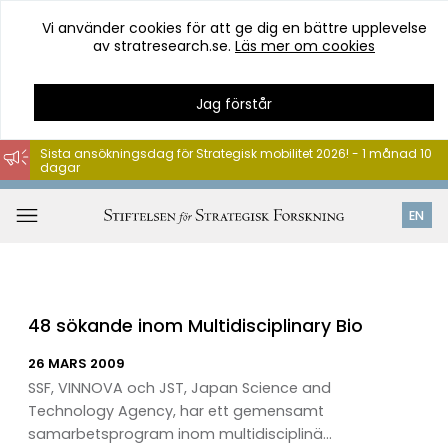
Vi använder cookies för att ge dig en bättre upplevelse
av stratresearch.se.
Läs mer om cookies
Jag förstår
Sista ansökningsdag för Strategisk mobilitet 2026! - 1 månad 10
dagar
Hoppa
till
Öppna
EN
innehåll
meny
48 sökande inom Multidisciplinary Bio
26 MARS 2009
SSF, VINNOVA och JST, Japan Science and
Technology Agency, har ett gemensamt
samarbetsprogram inom multidisciplinä...