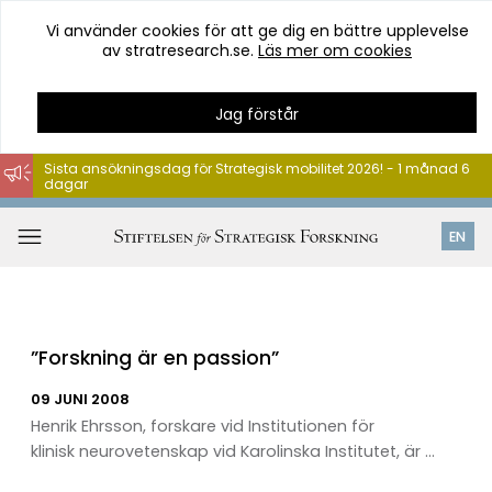
Vi använder cookies för att ge dig en bättre upplevelse
av stratresearch.se.
Läs mer om cookies
Jag förstår
Sista ansökningsdag för Strategisk mobilitet 2026! - 1 månad 6
dagar
Hoppa
till
Öppna
EN
innehåll
meny
”Forskning är en passion”
09 JUNI 2008
Henrik Ehrsson, forskare vid Institutionen för
klinisk neurovetenskap vid Karolinska Institutet, är ...