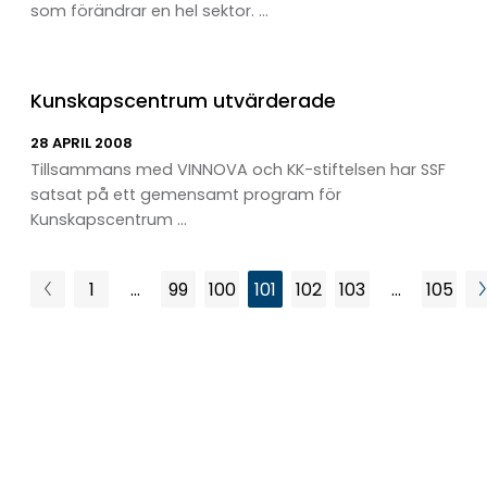
som förändrar en hel sektor. ...
Kunskapscentrum utvärderade
28 APRIL 2008
Tillsammans med VINNOVA och KK-stiftelsen har SSF
satsat på ett gemensamt program för
Kunskapscentrum ...
1
…
99
100
101
102
103
…
105
Föregående
Sida
Sida
Sida
Sida
Sida
Sida
Sida
sida